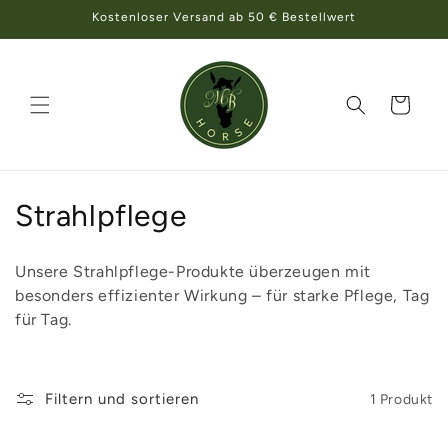
Direkt
Kostenloser Versand ab 50 € Bestellwert
zum
Inhalt
Warenkorb
K
Strahlpflege
a
Unsere Strahlpflege-Produkte überzeugen mit
t
besonders effizienter Wirkung – für starke Pflege, Tag
für Tag.
e
g
Filtern und sortieren
1 Produkt
o