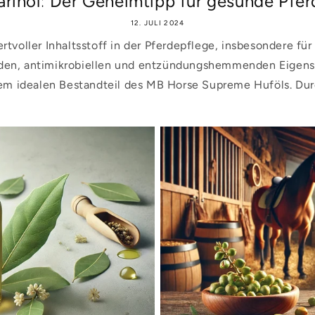
rinöl: Der Geheimtipp für gesunde Pferd
12. JULI 2024
ertvoller Inhaltsstoff in der Pferdepflege, insbesondere für
den, antimikrobiellen und entzündungshemmenden Eigen
em idealen Bestandteil des MB Horse Supreme Huföls. Durc