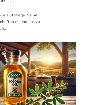
ehu...
 die Hufpflege. Seine
schaften machen es zu
h...