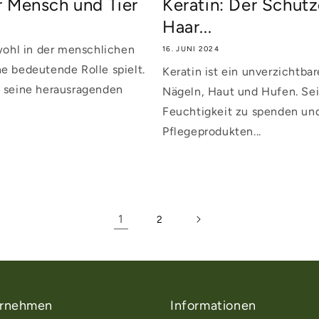
r Mensch und Tier
Keratin: Der Schütz
Haar...
owohl in der menschlichen
16. JUNI 2024
ne bedeutende Rolle spielt.
Keratin ist ein unverzichtbar
n seine herausragenden
Nägeln, Haut und Hufen. Sein
Feuchtigkeit zu spenden und
Pflegeprodukten...
1
2
rnehmen
Informationen